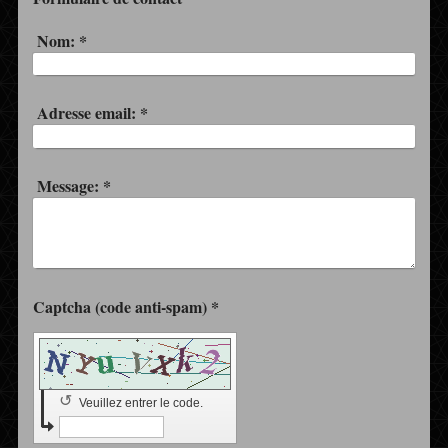
Nom:
*
Adresse email:
*
Message:
*
Captcha (code anti-spam) *
↺
Veuillez entrer le code.