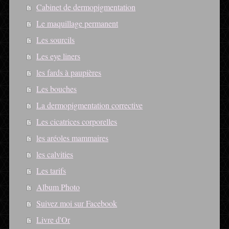
Cabinet de dermopigmentation
Le maquillage permanent
Les sourcils
Les eye liners
les fards à paupières
Les bouches
La dermopigmentation corrective
Les cicatrices corporelles
les aréoles mammaires
les calvities
Les tarifs
Album Photo
Suivez moi sur Facebook
Livre d'Or