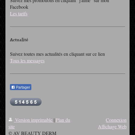
Suivez mes promotions en cliquant "j'aime" sur mon
Facebook
Les tarifs
Actualité
Suivez toutes mes actualités en cliquant sur ce lien
Tous les messages
Partager
Version imprimable
|
Plan du
Connexion
site
Affichage Web
© AV BEAUTY DERM