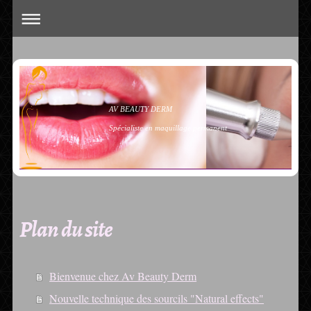
AV BEAUTY DERM
Spécialiste en maquillage permanent
Plan du site
Bienvenue chez Av Beauty Derm
Nouvelle technique des sourcils "Natural effects"