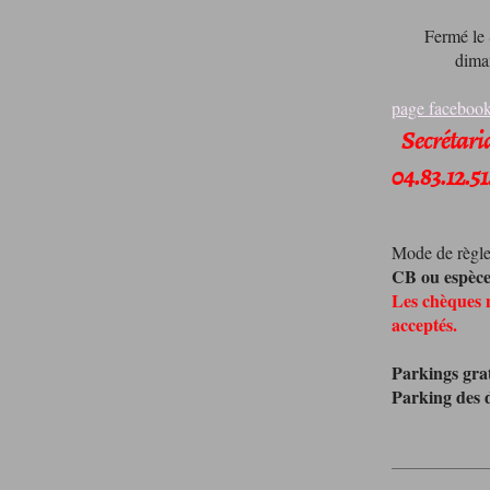
Fermé le
dima
page facebook
Secrétaria
04.83.12.51
Mode de règl
CB ou espèc
Les chèques 
acceptés.
Parkings grat
Parking des