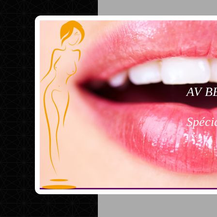
AV B
Spéci