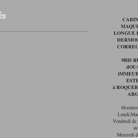
ès
CABI
MAQU
LONGUE 
DERMO
CORR
9BIS 
dOU
iMMEU
EST
à ROQUE
AR
Horaires 
Lundi,Mar
Vendredi de
st
Mercredi d