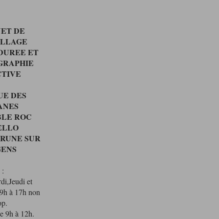
NET DE
ILLAGE
DUREE ET
GRAPHIE
ECTIVE
RUE DES
ANES
BLE ROC
ELLO
BRUNE SUR
GENS
:
di,Jeudi et
 9h à 17h non
op.
e 9h à 12h.