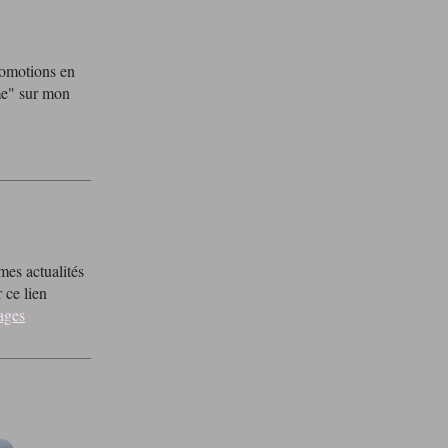
omotions en
me" sur mon
mes actualités
 ce lien
ages