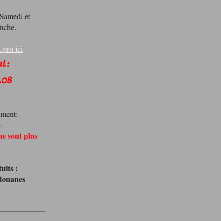
 Samedi et
nche.
 pro ici
t :
.08
ement:
e
ne sont plus
uits :
 douanes